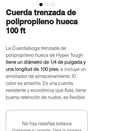
Cuerda trenzada de
polipropileno hueca
100 ft
La Cuerda/soga trenzada de
polipropileno hueca de Hyper Tough
tiene un diámetro de 1/4 de pulgada y
una longitud de 100 pies
, e incluye un
enrollador de almacenamiento. El
color es amarillo. Es una cuerda
resistente y económica que flota, tiene
buena retención de nudos, es flexible
con baja elasticidad y se empalma
fácilmente. La cuerda se puede
almacenar tanto húmeda como seca y
No hay reseñas todavía
es resistente al moho y a la abrasión.
Comparte tu opinión. Deja la primera