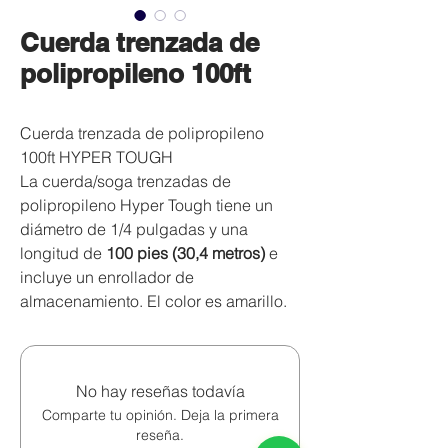
Cuerda trenzada de
polipropileno 100ft
Cuerda trenzada de polipropileno
100ft HYPER TOUGH
La cuerda/soga trenzadas de
polipropileno Hyper Tough tiene un
diámetro de 1/4 pulgadas y una
longitud de
100 pies (30,4 metros)
e
incluye un enrollador de
almacenamiento. El color es amarillo.
Es una cuerda resistente y económica
que flota, tiene una buena retención de
nudos y es flexible con baja
No hay reseñas todavía
elasticidad. La cuerda se puede
Comparte tu opinión. Deja la primera
almacenar en húmedo o seco y es
reseña.
resistente al moho y la putrefacción.