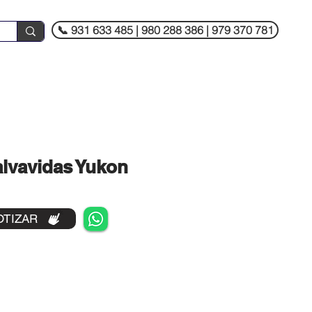
📞 931 633 485 | 980 288 386 | 979 370 781
lvavidas Yukon
OTIZAR