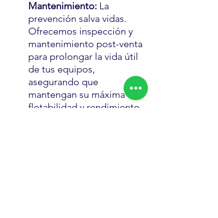
Mantenimiento:
 La 
prevención salva vidas. 
Ofrecemos inspección y 
mantenimiento post-venta 
para prolongar la vida útil 
de tus equipos, 
asegurando que 
mantengan su máxima 
flotabilidad y rendimiento 
año tras año.
🚨 El mar no perdona: Elige 
seguridad real
No arriesgues la vida de tu 
tripulación ni el prestigio de tu 